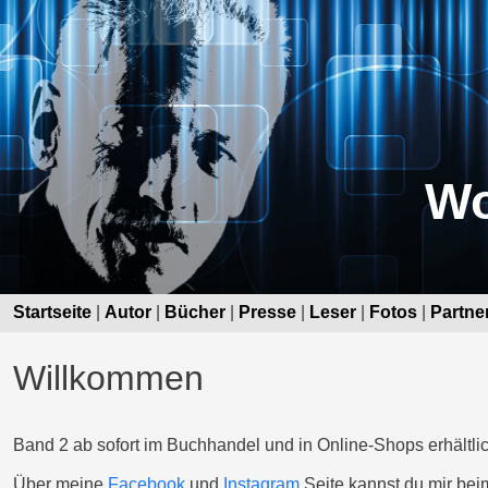
Wo
Startseite
|
Autor
|
Bücher
|
Presse
|
Leser
|
Fotos
|
Partne
Willkommen
Band 2 ab sofort im Buchhandel und in Online-Shops erhältlic
Über meine
Facebook
und
Instagram
Seite kannst du mir bei